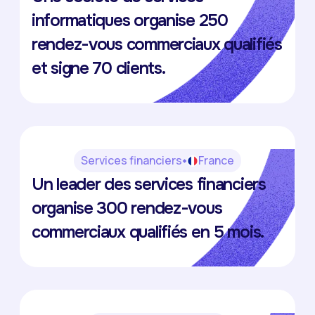
Gonzalo Sainz Trapaga Fernandez
informatiques organise 250
rendez-vous commerciaux qualifiés
et signe 70 clients.
Services financiers
France
Olifan Group
Un leader des services financiers
Jean-Dominique Pago
organise 300 rendez-vous
commerciaux qualifiés en 5 mois.