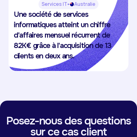
Services IT
Australie
The Virtual IT Department
Une société de services
Anna Furlong
informatiques atteint un chiffre
d'affaires mensuel récurrent de
82K€ grâce à l'acquisition de 13
clients en deux ans.
Posez-nous des questions
sur ce cas client