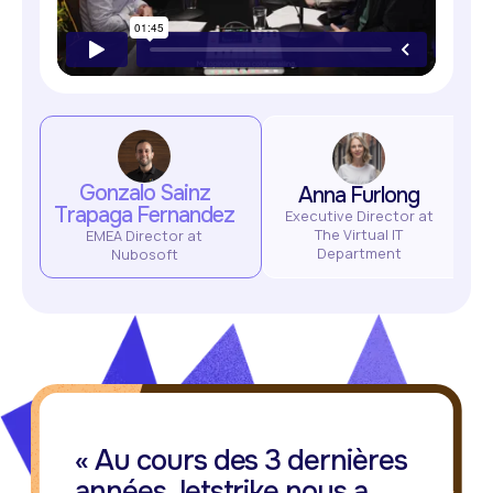
Gonzalo Sainz
Anna Furlong
Trapaga Fernandez
Executive Director at
The Virtual IT
C
EMEA Director at
Department
Nubosoft
« Au cours des 3 dernières
années, letstrike nous a